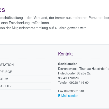
es
Geschäftsleitung – den Vorstand, der immer aus mehreren Personen bes
n eine Entscheidung treffen kann.
d von der Mitgliederversammlung auf 4 Jahre gewählt wird.
Kontakt
Sozialstation
LSTATION
Diakonieverein Thurnau-Hutschdorf e
PFLEGE
Hutschdorfer Straße 2a
95349 Thurnau
SSUM
Telefon 09228 / 16 60
SCHUTZ
Fax 09228/971310
E-Mail senden